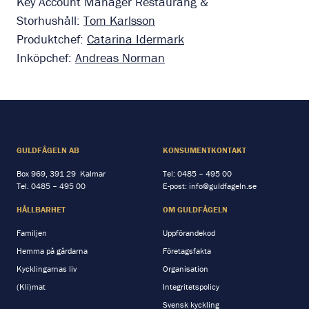
Key Account Manager Restaurang &
Storhushåll:
Tom Karlsson
Produktchef:
Catarina Idermark
Inköpchef:
Andreas Norman
GULDFÅGELN AB
KONSUMENTKONTAKT
Box 969, 391 29 Kalmar
Tel:
0485 – 495 00
Tel.
0485 – 495 00
E-post:
info@guldfageln.se
HÅLLBARHET
OM GULDFÅGELN
Familjen
Uppförandekod
Hemma på gårdarna
Företagsfakta
Kycklingarnas liv
Organisation
(Kli)mat
Integritetspolicy
Svensk kyckling