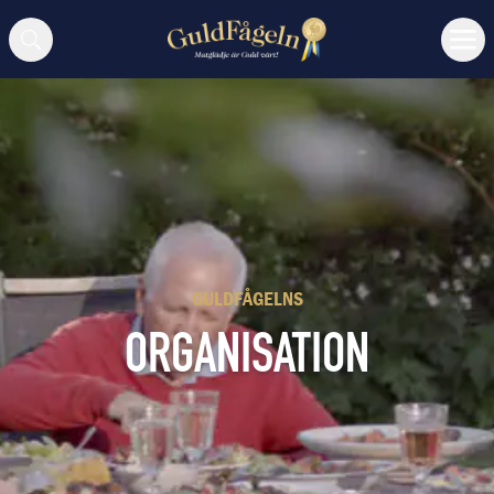
Sök
GULDFÅGELNS
ORGANISATION