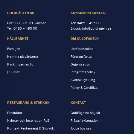
GULDFÅGELN AB
KONSUMENTKONTAKT
Box 969, 391 29 Kalmar
Tel:
0485 – 495 00
Tel.
0485 – 495 00
E-post:
info@guldfageln.se
HÅLLBARHET
OM GULDFÅGELN
Familjen
Uppförandekod
Hemma på gårdarna
Företagsfakta
Kycklingarnas liv
Organisation
(Kli)mat
Integritetspolicy
Svensk kyckling
Policy & Certifikat
RESTAURANG & STORKÖK
KONTAKT
Produkter
Guldfågelns säljkår
Nyheter och inspiration RoS
Fråga/reklamation
Kontakt Restaurang & Storkök
Jobba hos oss