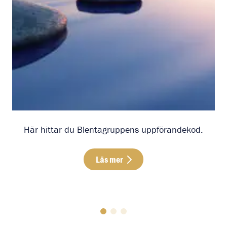
Här hittar du Blentagruppens uppförandekod.
Läs mer
Läs mer om Uppförandekod