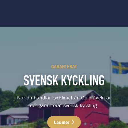
GARANTERAT
SVENSK KYCKLING
När du handlar kyckling från Guldfågeln är
det garanterat svensk kyckling.
Läs mer