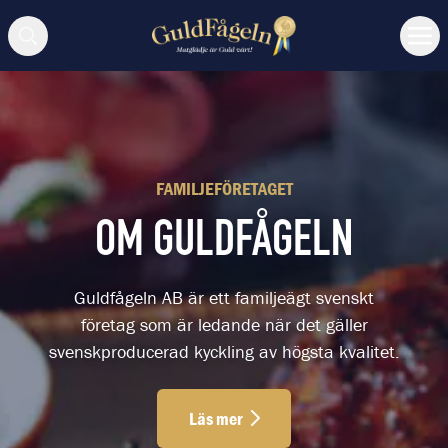
Sök
FAMILJEFÖRETAGET
OM GULDFÅGELN
Guldfågeln AB är ett familjeägt svenskt
företag som är ledande när det gäller
svenskproducerad kyckling av högsta kvalitet.
Läs mer
Läs mer Om Guldfågeln