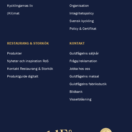
Kycklingarnas liv
Organisation
(Kli)mat
Integritetspolicy
Svensk kyckling
Policy & Certifikat
RESTAURANG & STORKÖK
KONTAKT
Produkter
Guldfågelns säljkår
Nyheter och inspiration RoS
Fråga/reklamation
Kontakt Restaurang & Storkök
Jobba hos oss
Produktguide digitalt
Guldfågelns matsal
Guldfågelns fabriksbutik
Bildbank
Visselblåsning