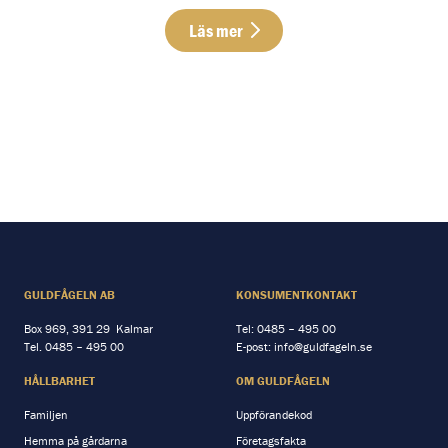
Läs mer
Läs mer Policy & certifikat
GULDFÅGELN AB
KONSUMENTKONTAKT
Box 969, 391 29 Kalmar
Tel:
0485 – 495 00
Tel.
0485 – 495 00
E-post:
info@guldfageln.se
HÅLLBARHET
OM GULDFÅGELN
Familjen
Uppförandekod
Hemma på gårdarna
Företagsfakta