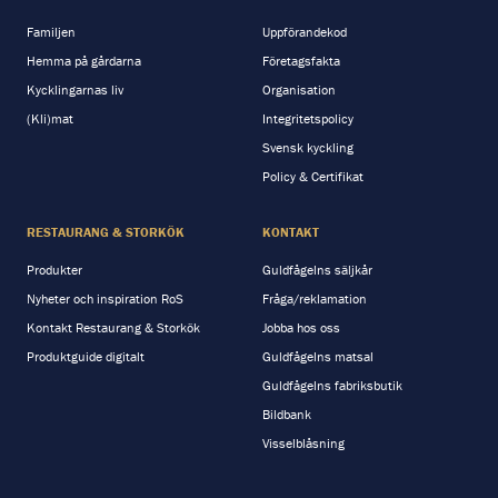
Familjen
Uppförandekod
Hemma på gårdarna
Företagsfakta
Kycklingarnas liv
Organisation
(Kli)mat
Integritetspolicy
Svensk kyckling
Policy & Certifikat
RESTAURANG & STORKÖK
KONTAKT
Produkter
Guldfågelns säljkår
Nyheter och inspiration RoS
Fråga/reklamation
Kontakt Restaurang & Storkök
Jobba hos oss
Produktguide digitalt
Guldfågelns matsal
Guldfågelns fabriksbutik
Bildbank
Visselblåsning