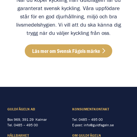
garanterat svensk kyckling. Våra uppfödare
står för en god djurhållning, miljö och bra
livsmedelshygien. Vi vill att du ska känna dig
trygg när du väljer kyckling från oss.
Läs mer om Svensk Fågels märke
Läs mer om Svensk Fågels mär
GULDFÅGELN AB
KONSUMENTKONTAKT
Box 969, 391 29 Kalmar
Tel:
0485 – 495 00
Tel.
0485 – 495 00
E-post:
info@guldfageln.se
HÅLLBARHET
OM GULDFÅGELN