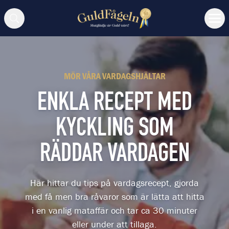
Sök
MÖR VÅRA VARDAGSHJÄLTAR
ENKLA RECEPT MED
KYCKLING SOM
RÄDDAR VARDAGEN
Här hittar du tips på vardagsrecept, gjorda
med få men bra råvaror som är lätta att hitta
i en vanlig mataffär och tar ca 30 minuter
eller under att tillaga.