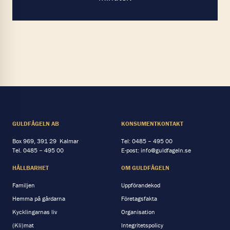
GULDFÅGELN AB
KONSUMENTKONTAKT
Box 969, 391 29 Kalmar
Tel:
0485 – 495 00
Tel.
0485 – 495 00
E-post:
info@guldfageln.se
HÅLLBARHET
OM GULDFÅGELN
Familjen
Uppförandekod
Hemma på gårdarna
Företagsfakta
Kycklingarnas liv
Organisation
(Kli)mat
Integritetspolicy