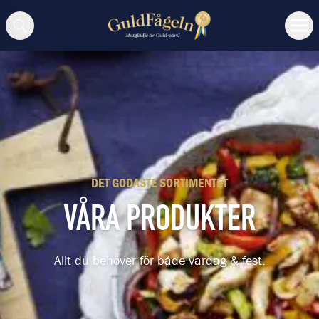
Sök
DET GODASTE SORTIMENTET
VÅRA PRODUKTER
Allt du behöver för både vardag & fest.