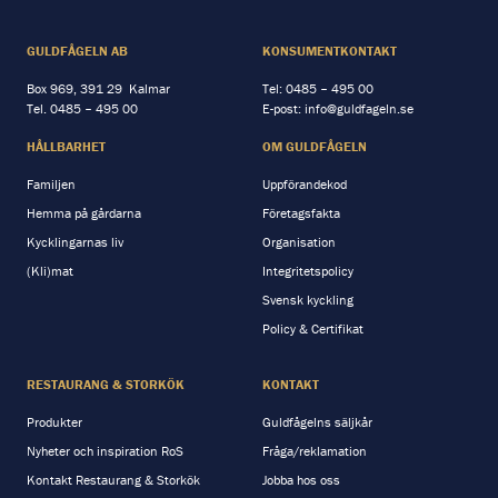
GULDFÅGELN AB
KONSUMENTKONTAKT
Box 969, 391 29 Kalmar
Tel:
0485 – 495 00
Tel.
0485 – 495 00
E-post:
info@guldfageln.se
HÅLLBARHET
OM GULDFÅGELN
Familjen
Uppförandekod
Hemma på gårdarna
Företagsfakta
Kycklingarnas liv
Organisation
(Kli)mat
Integritetspolicy
Svensk kyckling
Policy & Certifikat
RESTAURANG & STORKÖK
KONTAKT
Produkter
Guldfågelns säljkår
Nyheter och inspiration RoS
Fråga/reklamation
Kontakt Restaurang & Storkök
Jobba hos oss