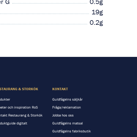
er G
0.5g
19g
0.2g
STAURANG & STORKÖK
KONTAKT
dukter
Guldfågelns säljkår
eter och inspiration RoS
Fråga/reklamation
takt Restaurang & Storkök
Jobba hos oss
duktguide digitalt
Guldfågelns matsal
Guldfågelns fabriksbutik