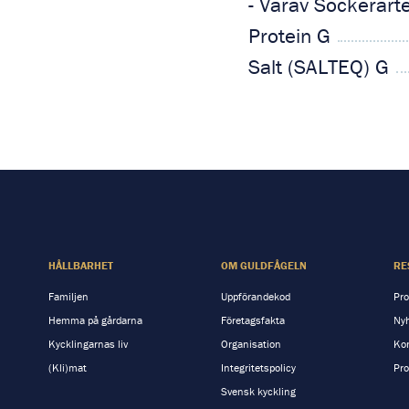
- Varav Sockerart
Protein G
Salt (SALTEQ) G
HÅLLBARHET
OM GULDFÅGELN
RE
Familjen
Uppförandekod
Pro
Hemma på gårdarna
Företagsfakta
Nyh
Kycklingarnas liv
Organisation
Kon
(Kli)mat
Integritetspolicy
Pro
Svensk kyckling