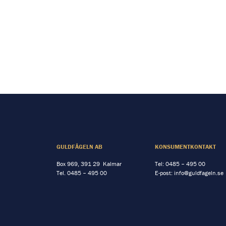
GULDFÅGELN AB
KONSUMENTKONTAKT
Box 969, 391 29 Kalmar
Tel:
0485 – 495 00
Tel.
0485 – 495 00
E-post:
info@guldfageln.se