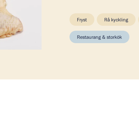
Fryst
Rå kyckling
Restaurang & storkök