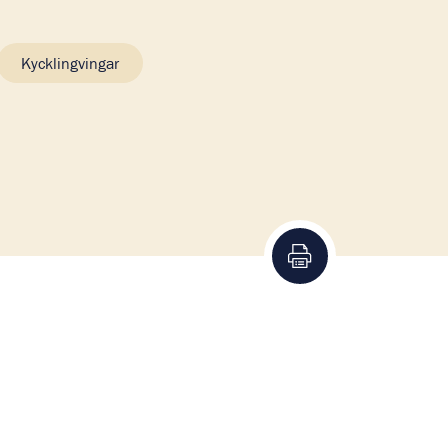
Kycklingvingar
Skriv ut recept