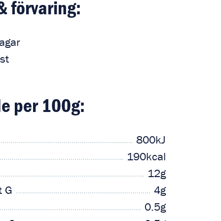
& förvaring:
agar
st
e per 100g:
800kJ
190kcal
12g
t G
4g
0.5g