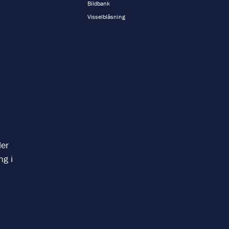
Bildbank
Visselblåsning
ler
ng i