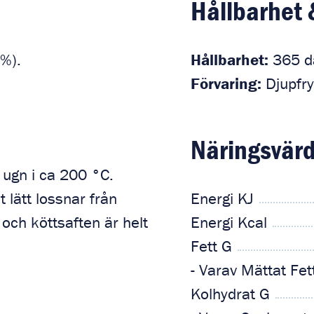
Hållbarhet 
0%).
Hållbarhet:
365 d
Förvaring:
Djupfry
Näringsvärd
i ugn i ca 200 °C.
 lätt lossnar från
Energi KJ
ch köttsaften är helt
Energi Kcal
Fett G
- Varav Mättat Fet
Kolhydrat G