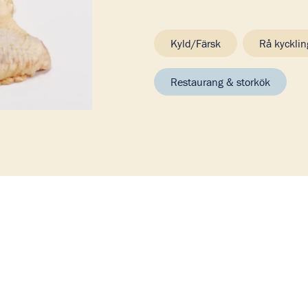
Kyld/Färsk
Rå kycklin
Restaurang & storkök