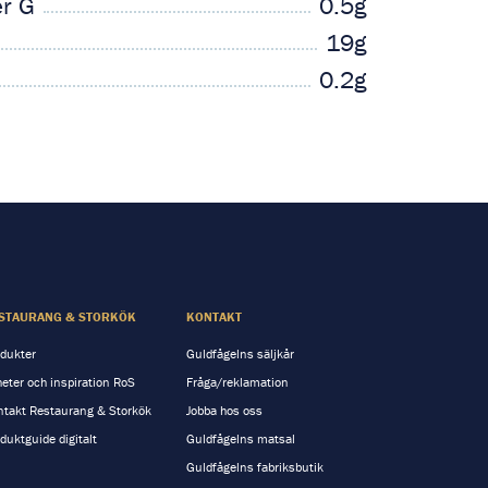
er G
0.5g
19g
0.2g
STAURANG & STORKÖK
KONTAKT
dukter
Guldfågelns säljkår
eter och inspiration RoS
Fråga/reklamation
takt Restaurang & Storkök
Jobba hos oss
duktguide digitalt
Guldfågelns matsal
Guldfågelns fabriksbutik