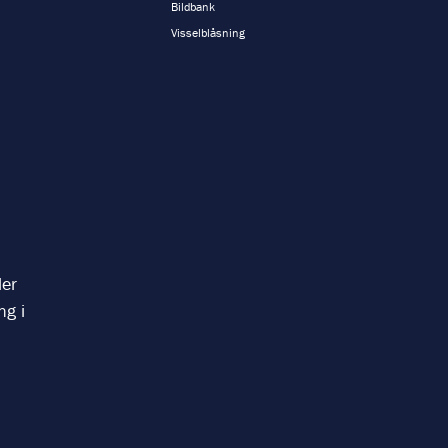
Bildbank
Visselblåsning
ler
ng i