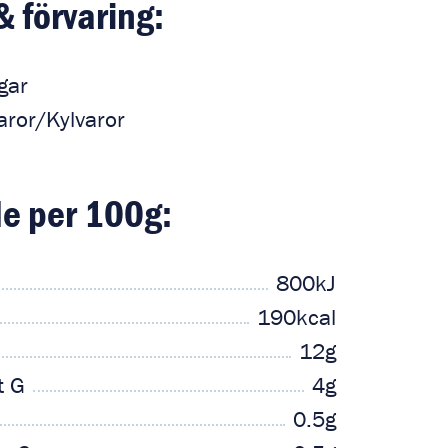
& förvaring:
gar
ror/Kylvaror
e per 100g:
800kJ
190kcal
12g
t G
4g
0.5g