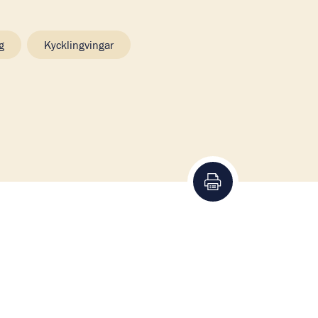
g
Kycklingvingar
Skriv ut recept