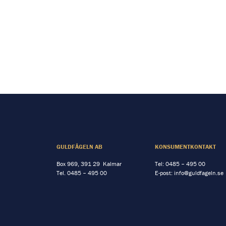
GULDFÅGELN AB
KONSUMENTKONTAKT
Box 969, 391 29 Kalmar
Tel:
0485 – 495 00
Tel.
0485 – 495 00
E-post:
info@guldfageln.se