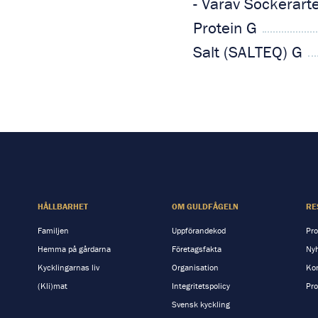
- Varav Sockerart
Protein G
Salt (SALTEQ) G
HÅLLBARHET
OM GULDFÅGELN
RE
Familjen
Uppförandekod
Pro
Hemma på gårdarna
Företagsfakta
Nyh
Kycklingarnas liv
Organisation
Kon
(Kli)mat
Integritetspolicy
Pro
Svensk kyckling