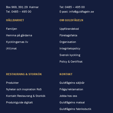
Box 969, 391 29 Kalmar
Tel:
0485 – 495 00
Tel.
0485 – 495 00
E-post:
info@guldfageln.se
HÅLLBARHET
OM GULDFÅGELN
Familjen
Uppförandekod
Hemma på gårdarna
Företagsfakta
Kycklingarnas liv
Organisation
(Kli)mat
Integritetspolicy
Svensk kyckling
Policy & Certifikat
RESTAURANG & STORKÖK
KONTAKT
Produkter
Guldfågelns säljkår
Nyheter och inspiration RoS
Fråga/reklamation
Kontakt Restaurang & Storkök
Jobba hos oss
Produktguide digitalt
Guldfågelns matsal
Guldfågelns fabriksbutik