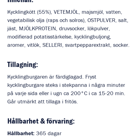
Kycklingkött (55%), VETEMJÖL, majsmjöl, vatten,
vegetabilisk olja (raps och solros), OSTPULVER, salt,
jäst, MJÖLKPROTEIN, druvsocker, lökpulver,
modifierad potatisstärkelse, kycklingbuljong,
aromer, vitlök, SELLERI, svartpepparextrakt, socker.
Tillagning:
Kycklingburgaren är färdiglagad. Fryst
kycklingburgare steks i stekpanna i några minuter
på varje sida eller i ugn ca 200°C i ca 15-20 min.
Går utmärkt att tillaga i fritös.
Hållbarhet & förvaring:
Hållbarhet:
365 dagar