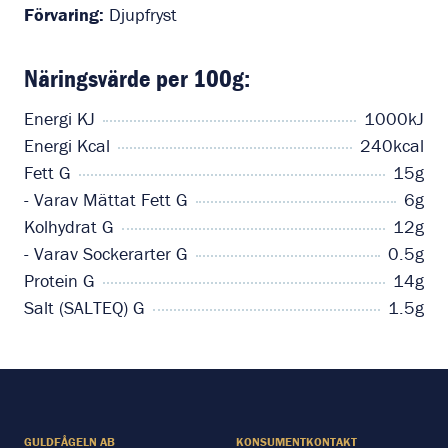
Förvaring:
Djupfryst
Näringsvärde per 100g:
Energi KJ
1000kJ
Energi Kcal
240kcal
Fett G
15g
- Varav Mättat Fett G
6g
Kolhydrat G
12g
- Varav Sockerarter G
0.5g
Protein G
14g
Salt (SALTEQ) G
1.5g
GULDFÅGELN AB
KONSUMENTKONTAKT