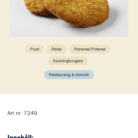
Fryst
Ätklar
Panerad/Friterad
Kycklingburgare
Restaurang & storkök
Art nr:
7249
Innehåll: