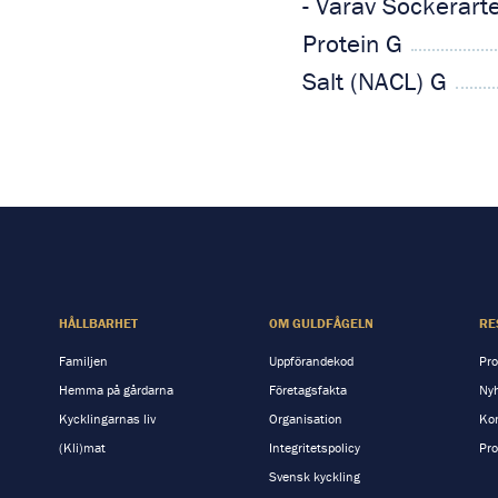
- Varav Sockerart
Protein G
Salt (NACL) G
HÅLLBARHET
OM GULDFÅGELN
RE
Familjen
Uppförandekod
Pro
Hemma på gårdarna
Företagsfakta
Nyh
Kycklingarnas liv
Organisation
Kon
(Kli)mat
Integritetspolicy
Pro
Svensk kyckling