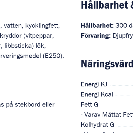
Hållbarhet 
 vatten, kycklingfett,
Hållbarhet:
300 d
 kryddor (vitpeppar,
Förvaring:
Djupfry
 libbsticka) lök,
erveringsmedel (E250).
Näringsvärd
Energi KJ
Energi Kcal
as på stekbord eller
Fett G
- Varav Mättat Fet
Kolhydrat G