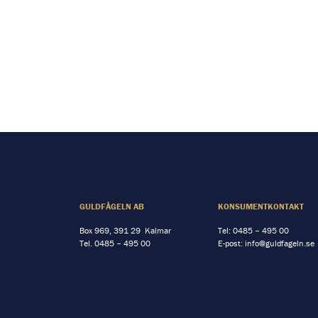
GULDFÅGELN AB
KONSUMENTKONTAKT
Box 969, 391 29 Kalmar
Tel:
0485 – 495 00
Tel.
0485 – 495 00
E-post:
info@guldfageln.se