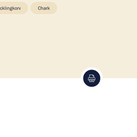
cklingkorv
Chark
Skriv ut recept