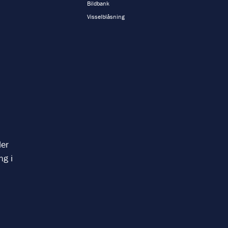
Bildbank
Visselblåsning
ler
ng i