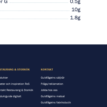
er G
0.5g
10g
1.8g
STAURANG & STORKÖK
KONTAKT
dukter
Guldfågelns säljkår
eter och inspiration RoS
Fråga/reklamation
takt Restaurang & Storkök
Jobba hos oss
duktguide digitalt
Guldfågelns matsal
Guldfågelns fabriksbutik