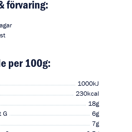
& förvaring:
agar
st
e per 100g:
1000kJ
230kcal
18g
t G
6g
7g