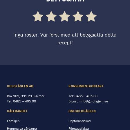
Inga röster. Var först med att betygsätta detta
recept!
GULDFÅGELN AB
KONSUMENTKONTAKT
Box 969, 391 29 Kalmar
Tel:
0485 – 495 00
Tel.
0485 – 495 00
E-post:
info@guldfageln.se
HÅLLBARHET
OM GULDFÅGELN
Familjen
Uppförandekod
Hemma på gårdarna
Företagsfakta