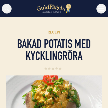
Sök
RECEPT
BAKAD POTATIS MED
KYCKLINGRÖRA
0
(
0
)