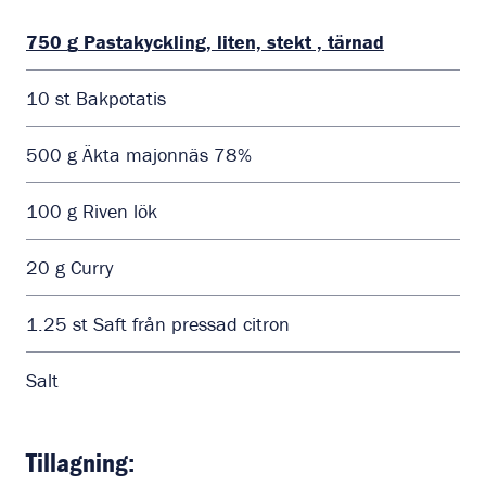
750
g
Pastakyckling, liten, stekt , tärnad
10
st
Bakpotatis
500
g
Äkta majonnäs 78%
100
g
Riven lök
20
g
Curry
1.25
st
Saft från pressad citron
Salt
Tillagning: