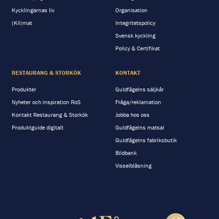
Kycklingarnas liv
Organisation
(Kli)mat
Integritetspolicy
Svensk kyckling
Policy & Certifikat
RESTAURANG & STORKÖK
KONTAKT
Produkter
Guldfågelns säljkår
Nyheter och inspiration RoS
Fråga/reklamation
Kontakt Restaurang & Storkök
Jobba hos oss
Produktguide digitalt
Guldfågelns matsal
Guldfågelns fabriksbutik
Bildbank
Visselblåsning