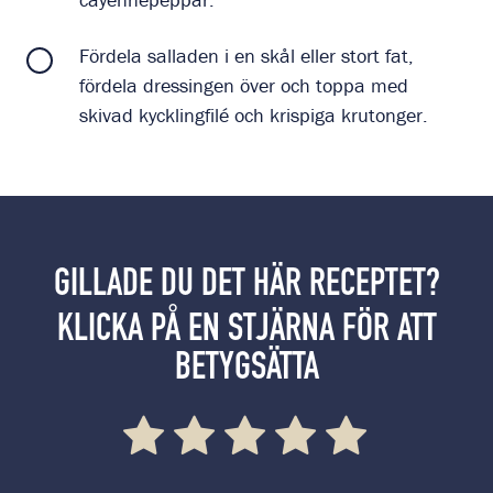
Fördela salladen i en skål eller stort fat,
fördela dressingen över och toppa med
skivad kycklingfilé och krispiga krutonger.
GILLADE DU DET HÄR RECEPTET?
KLICKA PÅ EN STJÄRNA FÖR ATT
BETYGSÄTTA