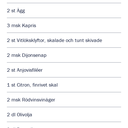
2
st
Ägg
3
msk
Kapris
2
st
Vitlöksklyftor, skalade och tunt skivade
2
msk
Dijonsenap
2
st
Anjovisfiléer
1
st
Citron, finrivet skal
2
msk
Rödvinsvinäger
2
dl
Olivolja