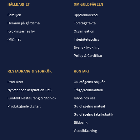
HÅLLBARHET
OM GULDFÅGELN
Familjen
Uppförandekod
Hemma på gårdarna
Företagsfakta
Kycklingarnas liv
Organisation
(Kli)mat
Integritetspolicy
Svensk kyckling
Policy & Certifikat
RESTAURANG & STORKÖK
KONTAKT
Produkter
Guldfågelns säljkår
Nyheter och inspiration RoS
Fråga/reklamation
Kontakt Restaurang & Storkök
Jobba hos oss
Produktguide digitalt
Guldfågelns matsal
Guldfågelns fabriksbutik
Bildbank
Visselblåsning