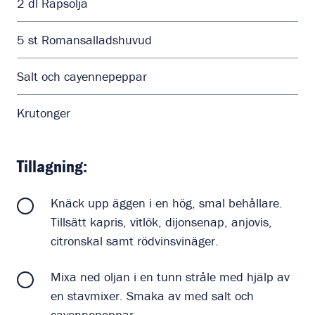
2
dl
Rapsolja
5
st
Romansalladshuvud
Salt och cayennepeppar
Krutonger
Tillagning:
Knäck upp äggen i en hög, smal behållare.
Tillsätt kapris, vitlök, dijonsenap, anjovis,
citronskal samt rödvinsvinäger.
Mixa ned oljan i en tunn stråle med hjälp av
en stavmixer. Smaka av med salt och
cayennepeppar.