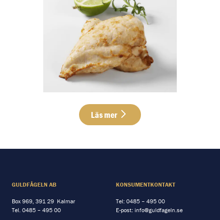
Läs mer
GULDFÅGELN AB
KONSUMENTKONTAKT
Box 969, 391 29 Kalmar
Tel:
0485 – 495 00
Tel.
0485 – 495 00
E-post:
info@guldfageln.se