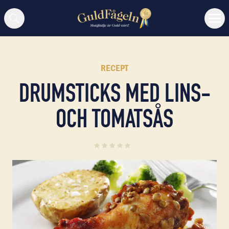
Sök
RECEPT
DRUMSTICKS MED LINS-
OCH TOMATSÅS
0
(
0
)