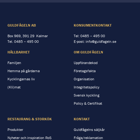
GULDFÅGELN AB
KONSUMENTKONTAKT
Box 969, 391 29 Kalmar
Tel:
0485 – 495 00
Tel.
0485 – 495 00
E-post:
info@guldfageln.se
HÅLLBARHET
OM GULDFÅGELN
Familjen
Uppförandekod
Hemma på gårdarna
Företagsfakta
Kycklingarnas liv
Organisation
(Kli)mat
Integritetspolicy
Svensk kyckling
Policy & Certifikat
RESTAURANG & STORKÖK
KONTAKT
Produkter
Guldfågelns säljkår
Nyheter och inspiration RoS
Fråga/reklamation