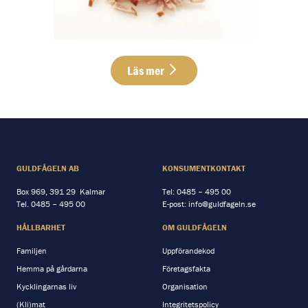
Läs mer
GULDFÅGELN AB
KONSUMENTKONTAKT
Box 969, 391 29 Kalmar
Tel:
0485 – 495 00
Tel.
0485 – 495 00
E-post:
info@guldfageln.se
HÅLLBARHET
OM GULDFÅGELN
Familjen
Uppförandekod
Hemma på gårdarna
Företagsfakta
Kycklingarnas liv
Organisation
(Kli)mat
Integritetspolicy