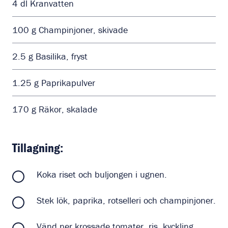
4
dl
Kranvatten
100
g
Champinjoner, skivade
2.5
g
Basilika, fryst
1.25
g
Paprikapulver
170
g
Räkor, skalade
Tillagning:
Koka riset och buljongen i ugnen.
Stek lök, paprika, rotselleri och champinjoner.
Vänd ner krossade tomater, ris, kyckling,