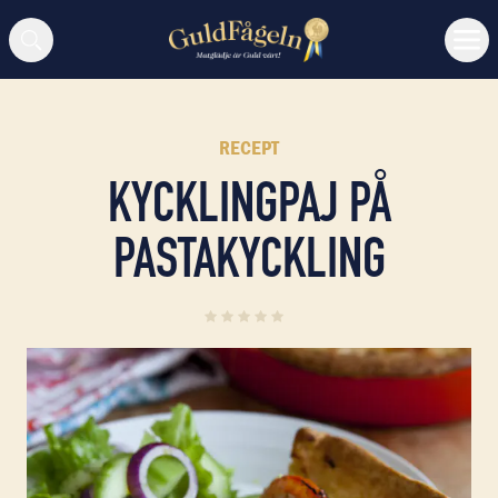
Sök
RECEPT
KYCKLINGPAJ PÅ
PASTAKYCKLING
0
(
0
)