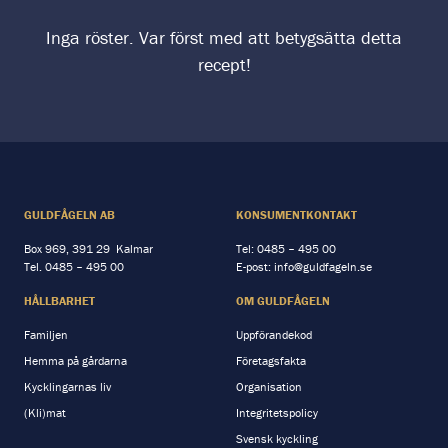
Inga röster. Var först med att betygsätta detta
recept!
GULDFÅGELN AB
KONSUMENTKONTAKT
Box 969, 391 29 Kalmar
Tel:
0485 – 495 00
Tel.
0485 – 495 00
E-post:
info@guldfageln.se
HÅLLBARHET
OM GULDFÅGELN
Familjen
Uppförandekod
Hemma på gårdarna
Företagsfakta
Kycklingarnas liv
Organisation
(Kli)mat
Integritetspolicy
Svensk kyckling