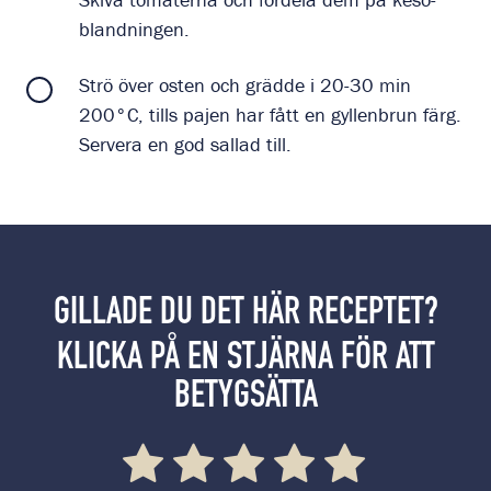
blandningen.
Strö över osten och grädde i 20-30 min
200°C, tills pajen har fått en gyllenbrun färg.
Servera en god sallad till.
GILLADE DU DET HÄR RECEPTET?
KLICKA PÅ EN STJÄRNA FÖR ATT
BETYGSÄTTA