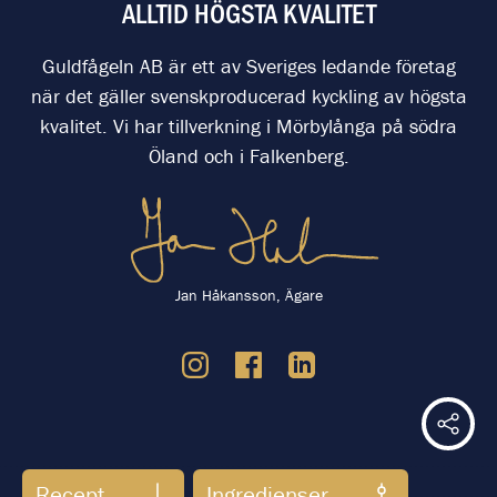
ALLTID HÖGSTA KVALITET
Guldfågeln AB är ett av Sveriges ledande företag
när det gäller svenskproducerad kyckling av högsta
kvalitet. Vi har tillverkning i Mörbylånga på södra
Öland och i Falkenberg.
Jan Håkansson, Ägare
Dela 
-----------------------------------------------------------------------------------------
Recept
Ingredienser
----- Tracking Code: Standard (Asynchronous) --------------------