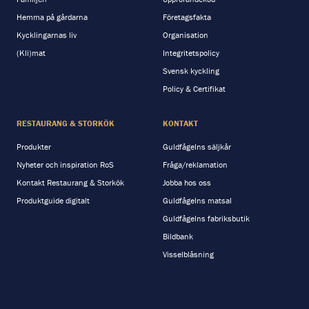
Hemma på gårdarna
Företagsfakta
Kycklingarnas liv
Organisation
(Kli)mat
Integritetspolicy
Svensk kyckling
Policy & Certifikat
RESTAURANG & STORKÖK
KONTAKT
Produkter
Guldfågelns säljkår
Nyheter och inspiration RoS
Fråga/reklamation
Kontakt Restaurang & Storkök
Jobba hos oss
Produktguide digitalt
Guldfågelns matsal
Guldfågelns fabriksbutik
Bildbank
Visselblåsning