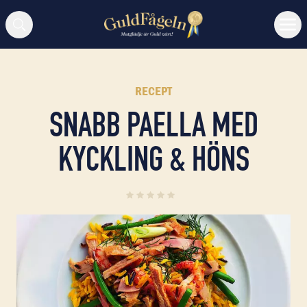
Sök
RECEPT
SNABB PAELLA MED
KYCKLING & HÖNS
0
(
0
)