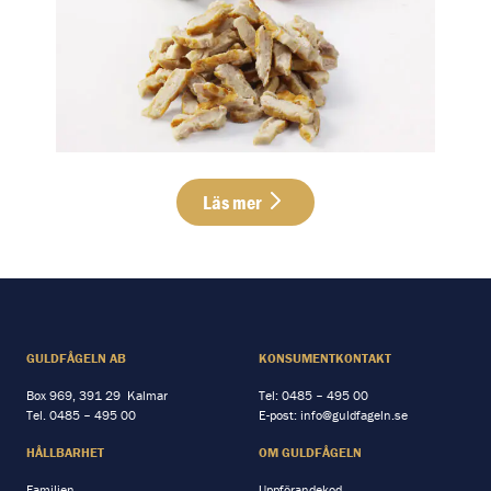
Läs mer
GULDFÅGELN AB
KONSUMENTKONTAKT
Box 969, 391 29 Kalmar
Tel:
0485 – 495 00
Tel.
0485 – 495 00
E-post:
info@guldfageln.se
HÅLLBARHET
OM GULDFÅGELN
Familjen
Uppförandekod