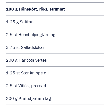
100
g
Hönskött, rökt, strimlat
1.25
g
Saffran
2.5
st
Hönsbuljongtärning
3.75
st
Salladslökar
200
g
Haricots vertes
1.25
st
Stor knippe dill
2.5
st
Vitlök, pressad
200
g
Kräftstjärtar i lag