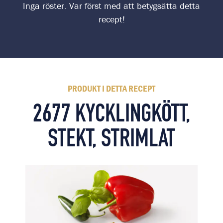
Inga röster. Var först med att betygsätta detta
recept!
PRODUKT I DETTA RECEPT
2677 KYCKLINGKÖTT,
STEKT, STRIMLAT