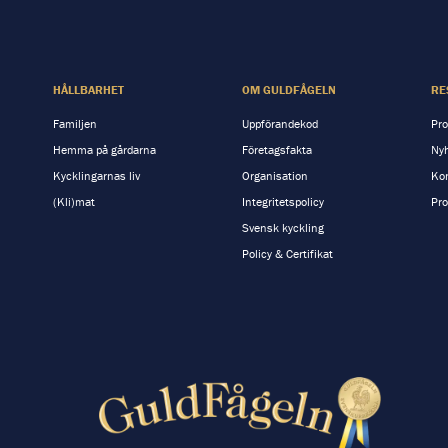
HÅLLBARHET
OM GULDFÅGELN
RE
Familjen
Uppförandekod
Pro
Hemma på gårdarna
Företagsfakta
Nyh
Kycklingarnas liv
Organisation
Kon
(Kli)mat
Integritetspolicy
Pro
Svensk kyckling
Policy & Certifikat