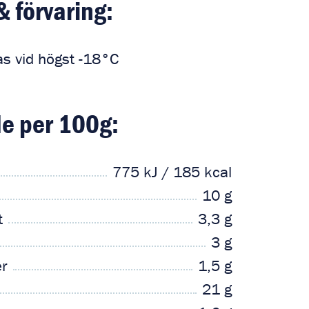
& förvaring:
s vid högst -18°C
e per 100g:
775 kJ / 185 kcal
10 g
t
3,3 g
3 g
er
1,5 g
21 g