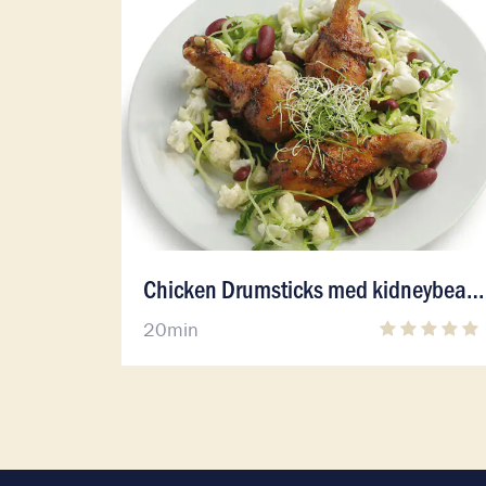
Läs mer om Chicken Drumsticks med kidney
Chicken Drumsticks med kidneybean och blomkålsvinaigrette
20min