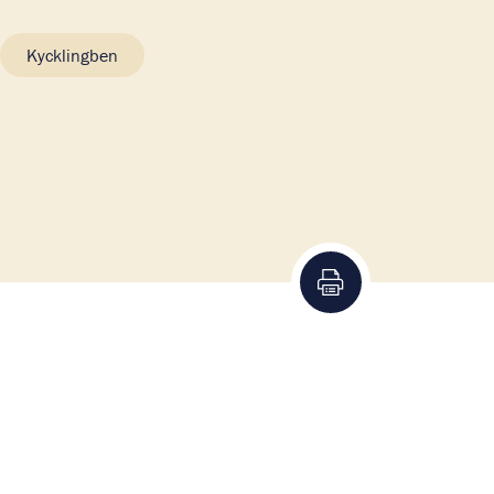
Kycklingben
Skriv ut recept