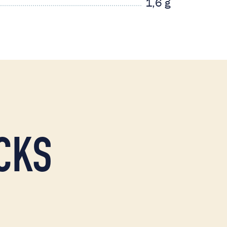
1,6 g
CKS