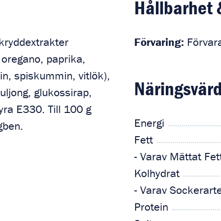
Hållbarhet 
 kryddextrakter
Förvaring:
Förvara
, oregano, paprika,
in, spiskummin, vitlök),
Näringsvärd
buljong, glukossirap,
yra E330. Till 100 g
Energi
gben.
Fett
- Varav Mättat Fet
Kolhydrat
- Varav Sockerart
Protein