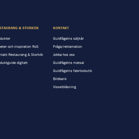
STAURANG & STORKÖK
KONTAKT
dukter
Guldfågelns säljkår
eter och inspiration RoS
Fråga/reklamation
takt Restaurang & Storkök
Jobba hos oss
duktguide digitalt
Guldfågelns matsal
Guldfågelns fabriksbutik
Bildbank
Visselblåsning