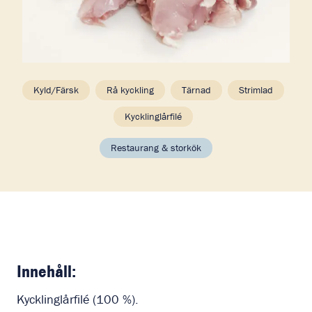
Kyld/Färsk
Rå kyckling
Tärnad
Strimlad
Kycklinglårfilé
Restaurang & storkök
Innehåll:
Kycklinglårfilé (100 %).