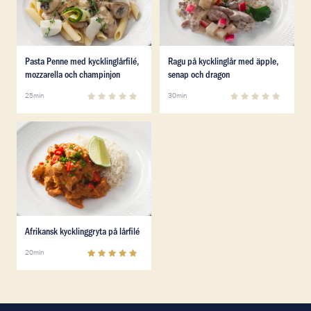
Läs mer om Pasta Penne med kycklinglårfilé, mozzarel
Läs mer om Ragu på kycklin
Pasta Penne med kycklinglårfilé,
Ragu på kycklinglår med äpple,
mozzarella och champinjon
senap och dragon
0
(
0
)
0
(
0
)
25min
30min
Läs mer om Afrikansk kycklinggryta på lårfilé
Läs mer om Afrikansk kycklinggryta på lårfilé
Afrikansk kycklinggryta på lårfilé
5
(
1
)
20min