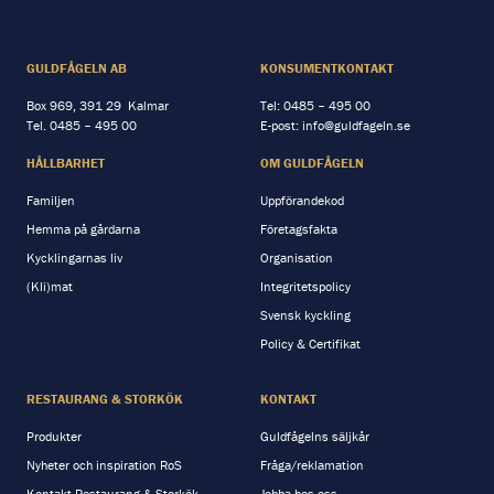
GULDFÅGELN AB
KONSUMENTKONTAKT
Box 969, 391 29 Kalmar
Tel:
0485 – 495 00
Tel.
0485 – 495 00
E-post:
info@guldfageln.se
HÅLLBARHET
OM GULDFÅGELN
Familjen
Uppförandekod
Hemma på gårdarna
Företagsfakta
Kycklingarnas liv
Organisation
(Kli)mat
Integritetspolicy
Svensk kyckling
Policy & Certifikat
RESTAURANG & STORKÖK
KONTAKT
Produkter
Guldfågelns säljkår
Nyheter och inspiration RoS
Fråga/reklamation
Kontakt Restaurang & Storkök
Jobba hos oss