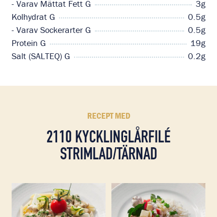
- Varav Mättat Fett G
3g
Kolhydrat G
0.5g
- Varav Sockerarter G
0.5g
Protein G
19g
Salt (SALTEQ) G
0.2g
RECEPT MED
2110 KYCKLINGLÅRFILÉ
STRIMLAD/TÄRNAD
Läs mer om Pasta Penne med kycklinglårfilé, mozzarel
Läs mer om Ragu på kycklin