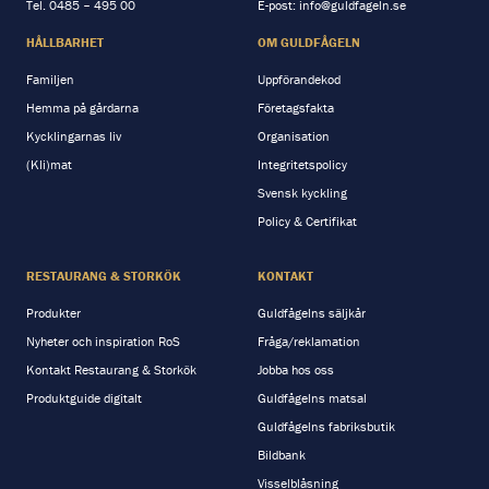
Tel.
0485 – 495 00
E-post:
info@guldfageln.se
HÅLLBARHET
OM GULDFÅGELN
Familjen
Uppförandekod
Hemma på gårdarna
Företagsfakta
Kycklingarnas liv
Organisation
(Kli)mat
Integritetspolicy
Svensk kyckling
Policy & Certifikat
RESTAURANG & STORKÖK
KONTAKT
Produkter
Guldfågelns säljkår
Nyheter och inspiration RoS
Fråga/reklamation
Kontakt Restaurang & Storkök
Jobba hos oss
Produktguide digitalt
Guldfågelns matsal
Guldfågelns fabriksbutik
Bildbank
Visselblåsning