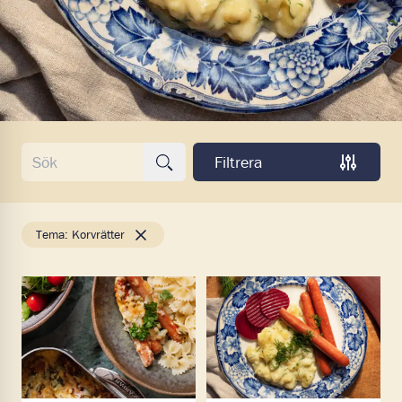
Sök recept
Filtrera
Sök
Tema:
Korvrätter
Läs mer om Ugnsgratinerad hönskorv à la vurre med fj
Läs mer om Hönskorv med di