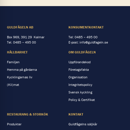
GULDFÅGELN AB
KONSUMENTKONTAKT
Box 969, 391 29 Kalmar
Tel:
0485 – 495 00
Tel.
0485 – 495 00
E-post:
info@guldfageln.se
HÅLLBARHET
OM GULDFÅGELN
Familjen
Uppförandekod
Hemma på gårdarna
Företagsfakta
Kycklingarnas liv
Organisation
(Kli)mat
Integritetspolicy
Svensk kyckling
Policy & Certifikat
RESTAURANG & STORKÖK
KONTAKT
Produkter
Guldfågelns säljkår