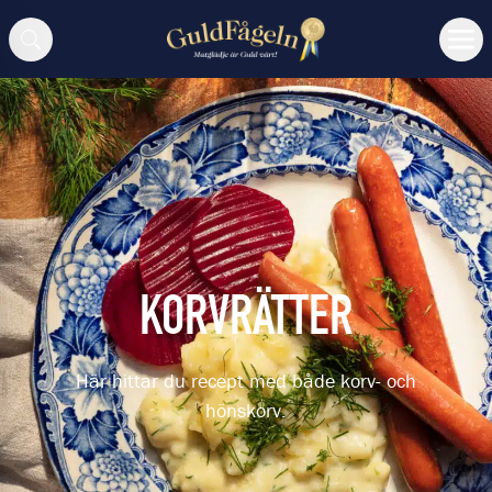
Sök
KORVRÄTTER
Här hittar du recept med både korv- och
hönskorv.