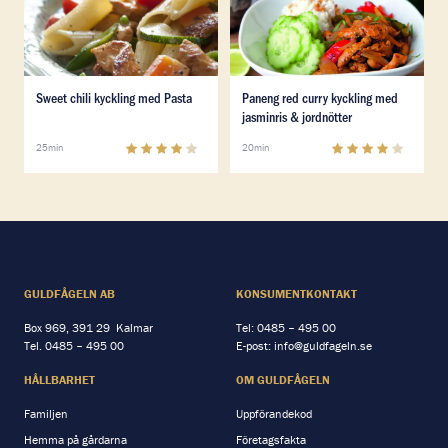
Läs mer om Sweet chili kyckling med Pasta
Läs mer om Paneng red curry
Sweet chili kyckling med Pasta
Paneng red curry kyckling med
jasminris & jordnötter
3.8
(
6
)
4
(
64
)
25min
20min
GULDFÅGELN AB
KONSUMENTKONTAKT
Box 969, 391 29 Kalmar
Tel:
0485 – 495 00
Tel.
0485 – 495 00
E-post:
info@guldfageln.se
HÅLLBARHET
OM GULDFÅGELN
Familjen
Uppförandekod
Hemma på gårdarna
Företagsfakta