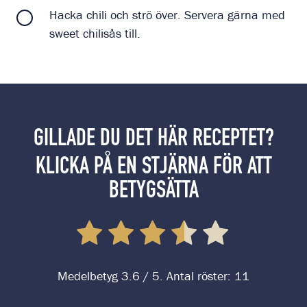
Hacka chili och strö över. Servera gärna med
sweet chilisås till.
GILLADE DU DET HÄR RECEPTET?
KLICKA PÅ EN STJÄRNA FÖR ATT
BETYGSÄTTA
Medelbetyg
3.6
/ 5. Antal röster:
11