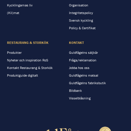
Kycklingarnas liv
Organisation
(Kli)mat
Integritetspolicy
Svensk kyckling
Policy & Certifikat
RESTAURANG & STORKÖK
KONTAKT
Produkter
Guldfågelns säljkår
Nyheter och inspiration RoS
Fråga/reklamation
Kontakt Restaurang & Storkök
Jobba hos oss
Produktguide digitalt
Guldfågelns matsal
Guldfågelns fabriksbutik
Bildbank
Visselblåsning