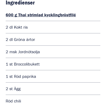
Ingredienser
600
g
Thai strimlad kycklingbröstfilé
2
dl
Kokt ris
2
dl
Gröna ärtor
2
msk
Jordnötsolja
1
st
Broccolibukett
1
st
Röd paprika
2
st
Ägg
Röd chili