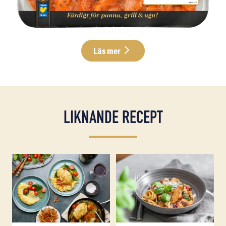
Läs mer
LIKNANDE RECEPT
Läs mer om Bräserad majskycklingfilé med het majskräm
Läs mer om Krämig pasta med