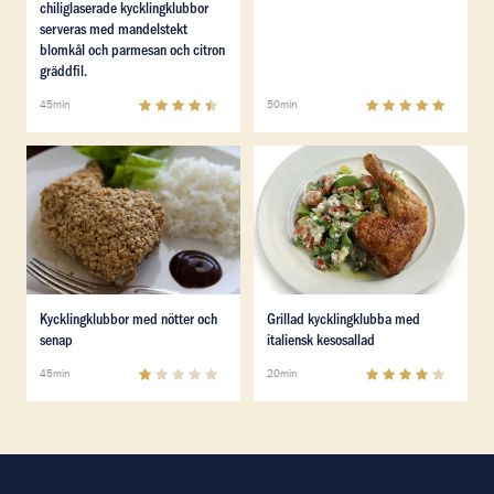
chiliglaserade kycklingklubbor
serveras med mandelstekt
blomkål och parmesan och citron
gräddfil.
4.4
(
5
)
4.8
(
5
)
45min
50min
Läs mer om Kycklingklubbor med nötter och senap
Läs mer om Grillad kyckling
Läs mer om Kycklingklubbor med nötter och senap
Läs mer om Grillad kyckling
Kycklingklubbor med nötter och
Grillad kycklingklubba med
senap
italiensk kesosallad
1
(
1
)
4
(
4
)
45min
20min