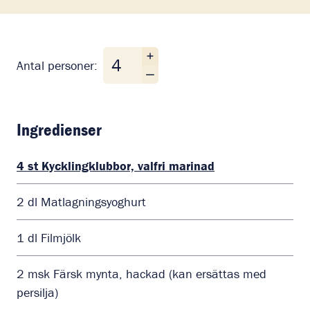
Antal personer
Antal personer:
Ingredienser
4
st
Kycklingklubbor, valfri marinad
2
dl
Matlagningsyoghurt
1
dl
Filmjölk
2
msk
Färsk mynta, hackad (kan ersättas med
persilja)