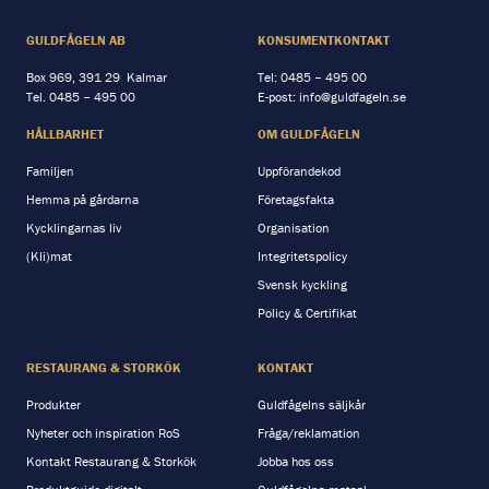
GULDFÅGELN AB
KONSUMENTKONTAKT
Box 969, 391 29 Kalmar
Tel:
0485 – 495 00
Tel.
0485 – 495 00
E-post:
info@guldfageln.se
HÅLLBARHET
OM GULDFÅGELN
Familjen
Uppförandekod
Hemma på gårdarna
Företagsfakta
Kycklingarnas liv
Organisation
(Kli)mat
Integritetspolicy
Svensk kyckling
Policy & Certifikat
RESTAURANG & STORKÖK
KONTAKT
Produkter
Guldfågelns säljkår
Nyheter och inspiration RoS
Fråga/reklamation
Kontakt Restaurang & Storkök
Jobba hos oss