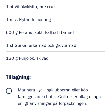
1
st
Vitlöksklyfta, pressad
1
msk
Flytande honung
500
g
Potatis, kokt, kall och tärnad
1
st
Gurka, urkärnad och grovtärnad
120
g
Purjolök, skivad
Tillagning:
Marinera kycklingklubborna eller köp
färdiggrillade i butik. Grilla eller tillaga i ugn
enligt anvisningar på förpackningen.