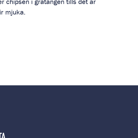
r chipsen i gratängen tills det är
ir mjuka.
TA