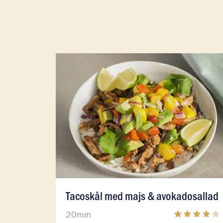
Läs mer om Tacoskål med majs & avokados
Läs mer om Tacoskål med majs & avokados
Tacoskål med majs & avokadosallad
20min