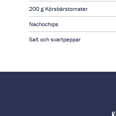
200
g
Körsbärstomater
Nachochips
Salt och svartpeppar
K