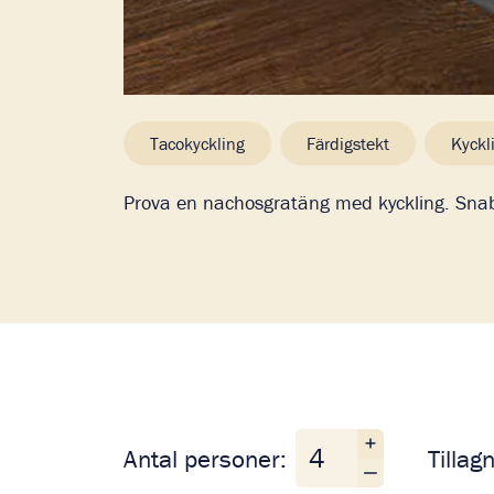
Tacokyckling
Färdigstekt
Kyckl
Prova en nachosgratäng med kyckling. Snab
Antal personer
Antal personer:
Tillag