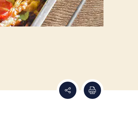
Dela recept
Skriv ut recept