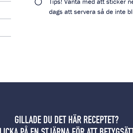
Tips! Vänta med att sticker ne
dags att servera så de inte bl
GILLADE DU DET HÄR RECEPTET?
LICKA PÅ EN STJÄRNA FÖR ATT BETYGSÄT