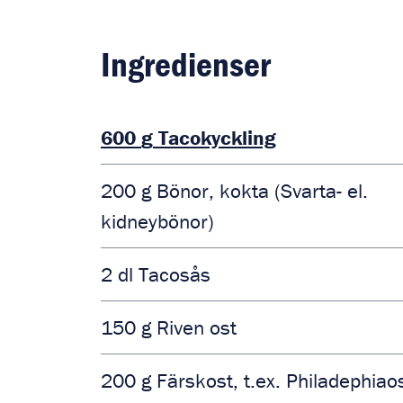
Ingredienser
600
g
Tacokyckling
200
g
Bönor, kokta (Svarta- el.
kidneybönor)
2
dl
Tacosås
150
g
Riven ost
200
g
Färskost, t.ex. Philadephiao