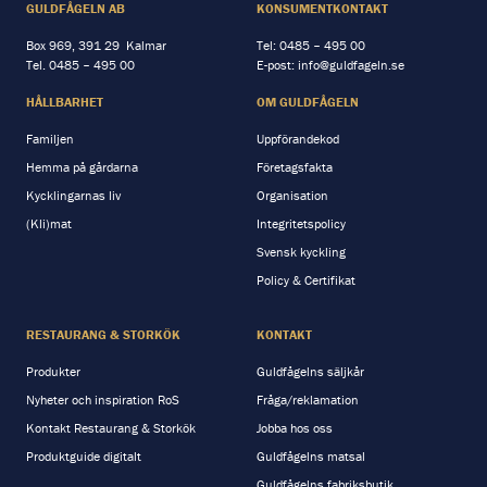
GULDFÅGELN AB
KONSUMENTKONTAKT
Box 969, 391 29 Kalmar
Tel:
0485 – 495 00
Tel.
0485 – 495 00
E-post:
info@guldfageln.se
HÅLLBARHET
OM GULDFÅGELN
Familjen
Uppförandekod
Hemma på gårdarna
Företagsfakta
Kycklingarnas liv
Organisation
(Kli)mat
Integritetspolicy
Svensk kyckling
Policy & Certifikat
RESTAURANG & STORKÖK
KONTAKT
Produkter
Guldfågelns säljkår
Nyheter och inspiration RoS
Fråga/reklamation
Kontakt Restaurang & Storkök
Jobba hos oss
Produktguide digitalt
Guldfågelns matsal
Guldfågelns fabriksbutik