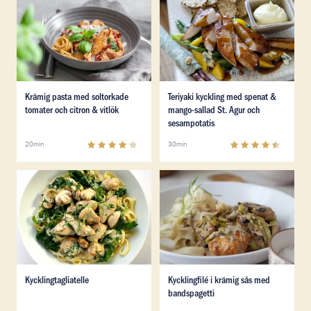
Läs mer om Krämig pasta med soltorkade tomater och c
Läs mer om Teriyaki kycklin
Krämig pasta med soltorkade
Teriyaki kyckling med spenat &
tomater och citron & vitlök
mango-sallad St. Agur och
sesampotatis
4
(
159
)
4.5
(
11
)
20min
30min
Läs mer om Kycklingtagliatelle
Läs mer om Kycklingfilé i k
Läs mer om Kycklingtagliatelle
Läs mer om Kycklingfilé i k
Kycklingtagliatelle
Kycklingfilé i krämig sås med
bandspagetti