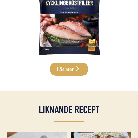
Läs mer
LIKNANDE RECEPT
Läs mer om Krämig pasta med soltorkade tomater och c
Läs mer om Teriyaki kycklin