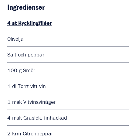
Ingredienser
4
st
Kycklingfiléer
Olivolja
Salt och peppar
100
g
Smör
1
dl
Torrt vitt vin
1
msk
Vitvinsvinäger
4
msk
Gräslök, finhackad
2
krm
Citronpeppar