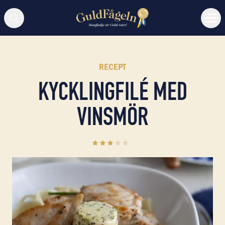
Sök
RECEPT
KYCKLINGFILÉ MED
VINSMÖR
3.2
(
5
)