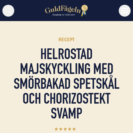
Sök
RECEPT
HELROSTAD
MAJSKYCKLING MED
SMÖRBAKAD SPETSKÅL
OCH CHORIZOSTEKT
SVAMP
4.9
(
8
)