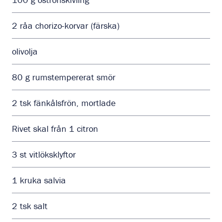
2
råa chorizo-korvar (färska)
olivolja
80
g
rumstempererat smör
2
tsk
fänkålsfrön, mortlade
Rivet skal från 1 citron
3
st
vitlöksklyftor
1
kruka
salvia
2
tsk
salt