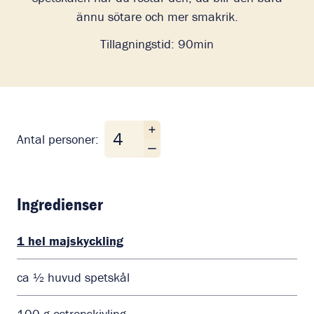
ännu sötare och mer smakrik.
Tillagningstid:
90min
Antal personer
Antal personer:
Ingredienser
1
hel
majskyckling
ca ½ huvud spetskål
100
g
ostronskivling