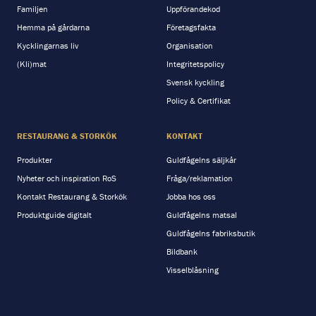
Familjen
Uppförandekod
Hemma på gårdarna
Företagsfakta
Kycklingarnas liv
Organisation
(Kli)mat
Integritetspolicy
Svensk kyckling
Policy & Certifikat
RESTAURANG & STORKÖK
KONTAKT
Produkter
Guldfågelns säljkår
Nyheter och inspiration RoS
Fråga/reklamation
Kontakt Restaurang & Storkök
Jobba hos oss
Produktguide digitalt
Guldfågelns matsal
Guldfågelns fabriksbutik
Bildbank
Visselblåsning