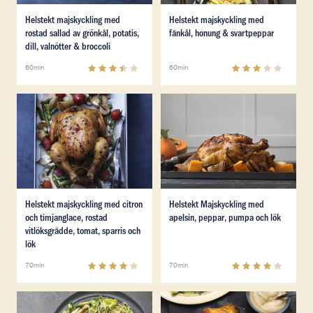
Läs mer om Helstekt majskyckling med rostad sallad av gr
Läs mer om Helstekt majsky
Helstekt majskyckling med
Helstekt majskyckling med
rostad sallad av grönkål, potatis,
fänkål, honung & svartpeppar
dill, valnötter & broccoli
3.3
(
9
)
3.2
(
19
)
60min
60min
Läs mer om Helstekt majskyckling med citron och timjan
Läs mer om Helstekt Majsky
Läs mer om Helstekt majskyckling med citron och timjan
Läs mer om Helstekt Majsky
Helstekt majskyckling med citron
Helstekt Majskyckling med
och timjanglace, rostad
apelsin, peppar, pumpa och lök
vitlöksgrädde, tomat, sparris och
lök
4
(
45
)
4
(
4
)
70min
70min
Läs mer om Hel ugnsrostad majskyckling med sparris o
Läs mer om Hel Majskyckling