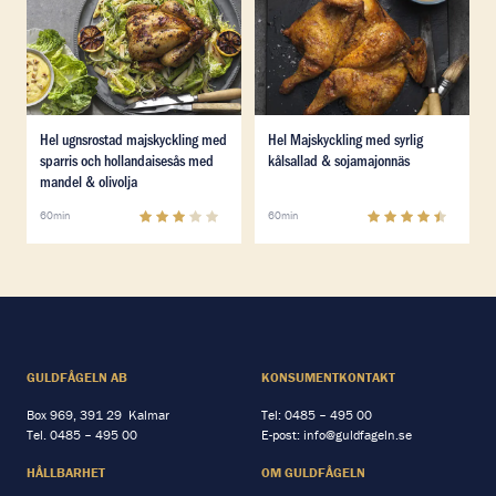
Läs mer om Hel ugnsrostad majskyckling med sparris o
Läs mer om Hel Majskyckling
Hel ugnsrostad majskyckling med
Hel Majskyckling med syrlig
sparris och hollandaisesås med
kålsallad & sojamajonnäs
mandel & olivolja
2.8
(
8
)
4.5
(
16
)
60min
60min
GULDFÅGELN AB
KONSUMENTKONTAKT
Box 969, 391 29 Kalmar
Tel:
0485 – 495 00
Tel.
0485 – 495 00
E-post:
info@guldfageln.se
HÅLLBARHET
OM GULDFÅGELN