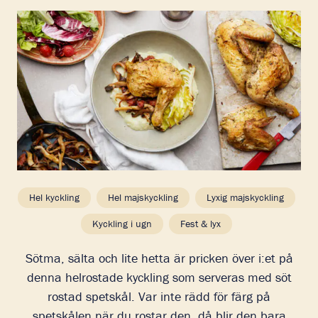
Hel kyckling
Hel majskyckling
Lyxig majskyckling
Kyckling i ugn
Fest & lyx
Sötma, sälta och lite hetta är pricken över i:et på
denna helrostade kyckling som serveras med söt
rostad spetskål. Var inte rädd för färg på
spetskålen när du rostar den, då blir den bara