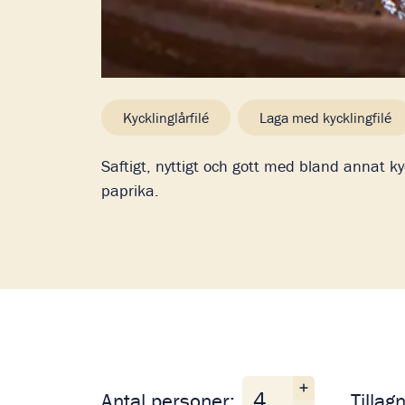
Kycklinglårfilé
Laga med kycklingfilé
Saftigt, nyttigt och gott med bland annat kyck
paprika.
Antal personer
Antal personer:
Tillag