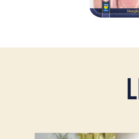
L
Läs mer om Ugnsbakad bröstfilé med bakade