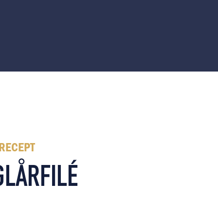
 RECEPT
GLÅRFILÉ