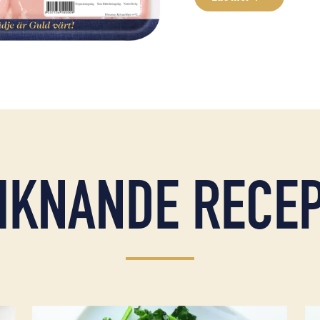
IKNANDE RECE
 betor och vispat citrus- och fänkålssmör
Läs mer om Kycklingrullader med bacon & parmesa
Lä