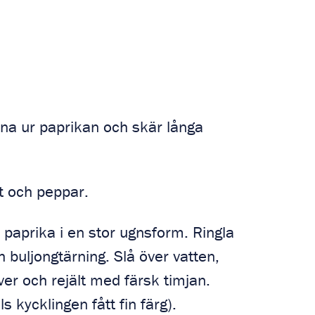
ärna ur paprikan och skär långa
t och peppar.
h paprika i en stor ugnsform. Ringla
h buljongtärning. Slå över vatten,
iver och rejält med färsk timjan.
s kycklingen fått fin färg).