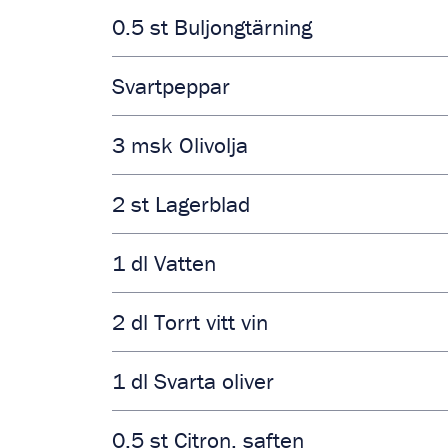
0.5
st
Buljongtärning
Svartpeppar
3
msk
Olivolja
2
st
Lagerblad
1
dl
Vatten
2
dl
Torrt vitt vin
1
dl
Svarta oliver
0.5
st
Citron, saften