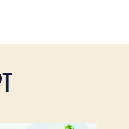
PT
n
s mer om Honungsfilé med härlig potatis-och avokadosall