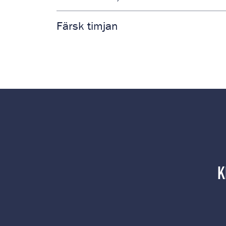
Färsk timjan
K