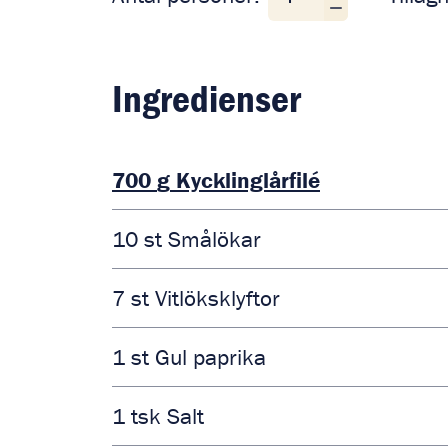
Ingredienser
700
g
Kycklinglårfilé
10
st
Smålökar
7
st
Vitlöksklyftor
1
st
Gul paprika
1
tsk
Salt