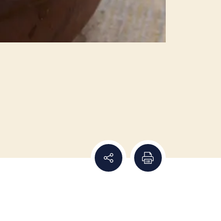
Dela recept
Skriv ut recept