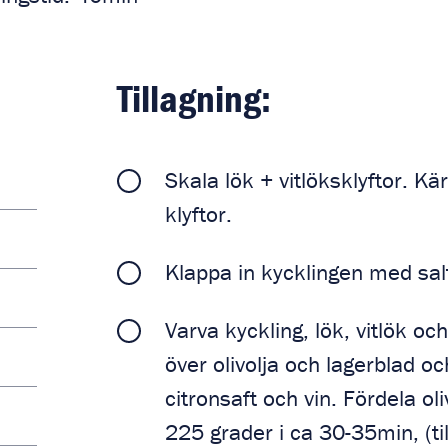
Tillagning:
Skala lök + vitlöksklyftor. K
klyftor.
Klappa in kycklingen med sal
Varva kyckling, lök, vitlök oc
över olivolja och lagerblad oc
citronsaft och vin. Fördela ol
225 grader i ca 30-35min, (till