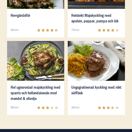
Läs mer om Herrgårdsfilé
Läs mer om Helstekt Majsky
Herrgårdsfilé
Helstekt Majskyckling med
apelsin, peppar, pumpa och lök
4.6
(
5
)
4
(
4
)
30min
70min
Läs mer om Hel ugnsrostad majskyckling med sparris o
Läs mer om Ungsgratinerad k
Läs mer om Hel ugnsrostad majskyckling med sparris o
Läs mer om Ungsgratinerad k
Hel ugnsrostad majskyckling med
Ungsgratinerad kyckling med rökt
sparris och hollandaisesås med
sidfläsk
mandel & olivolja
2.8
(
8
)
3.6
(
10
)
60min
30min