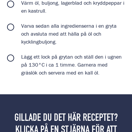
Värm öl, buljong, lagerblad och kryddpeppar i
en kastrull.
Varva sedan alla ingredienserna i en gryta
och avsluta med att hälla på öl och
kycklingbuljong.
Lägg ett lock på grytan och ställ den i ugnen
på 130°C i ca 1 timme. Garnera med
gräslök och servera med en kall öl.
GILLADE DU DET HÄR RECEPTET?
KLICKA PÅ EN STJÄRNA FÖR ATT