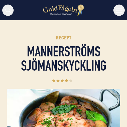
Sök
RECEPT
MANNERSTRÖMS
SJÖMANSKYCKLING
4
(
5
)