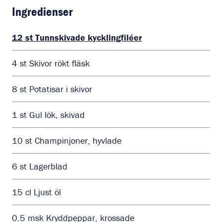
Ingredienser
12
st
Tunnskivade kycklingfiléer
4
st
Skivor rökt fläsk
8
st
Potatisar i skivor
1
st
Gul lök, skivad
10
st
Champinjoner, hyvlade
6
st
Lagerblad
15
cl
Ljust öl
0.5
msk
Kryddpeppar, krossade