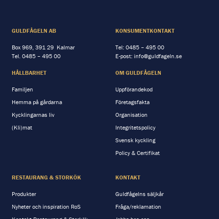
GULDFÅGELN AB
KONSUMENTKONTAKT
Box 969, 391 29 Kalmar
Tel:
0485 – 495 00
Tel.
0485 – 495 00
E-post:
info@guldfageln.se
HÅLLBARHET
OM GULDFÅGELN
Familjen
Uppförandekod
Hemma på gårdarna
Företagsfakta
Kycklingarnas liv
Organisation
(Kli)mat
Integritetspolicy
Svensk kyckling
Policy & Certifikat
RESTAURANG & STORKÖK
KONTAKT
Produkter
Guldfågelns säljkår
Nyheter och inspiration RoS
Fråga/reklamation