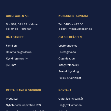
GULDFÅGELN AB
KONSUMENTKONTAKT
Box 969, 391 29 Kalmar
Tel:
0485 – 495 00
Tel.
0485 – 495 00
E-post:
info@guldfageln.se
HÅLLBARHET
OM GULDFÅGELN
Familjen
Uppförandekod
Hemma på gårdarna
Företagsfakta
Kycklingarnas liv
Organisation
(Kli)mat
Integritetspolicy
Svensk kyckling
Policy & Certifikat
RESTAURANG & STORKÖK
KONTAKT
Produkter
Guldfågelns säljkår
Nyheter och inspiration RoS
Fråga/reklamation