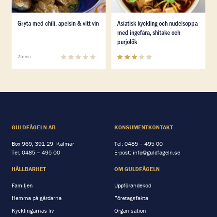
Läs mer om Gryta med chili, apelsin & vitt vin
Läs mer om Asiatisk kycklin
Gryta med chili, apelsin & vitt vin
Asiatisk kyckling och nudelsoppa
med ingefära, shitake och
purjolök
0
(
0
)
3.1
(
12
)
25min
GULDFÅGELN AB
KONSUMENTKONTAKT
Box 969, 391 29 Kalmar
Tel:
0485 – 495 00
Tel.
0485 – 495 00
E-post:
info@guldfageln.se
HÅLLBARHET
OM GULDFÅGELN
Familjen
Uppförandekod
Hemma på gårdarna
Företagsfakta
Kycklingarnas liv
Organisation