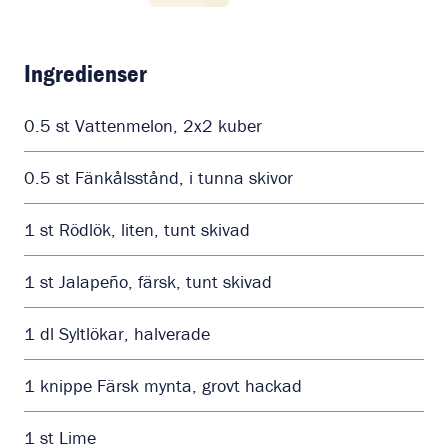
Ingredienser
0.5
st
Vattenmelon, 2x2 kuber
0.5
st
Fänkålsstånd, i tunna skivor
1
st
Rödlök, liten, tunt skivad
1
st
Jalapeño, färsk, tunt skivad
1
dl
Syltlökar, halverade
1
knippe
Färsk mynta, grovt hackad
1
st
Lime