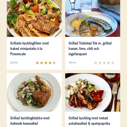
Läs mer om Grillade kycklingfiléer med bakad minipotat
Läs mer om Grillad Tvådelad 
Läs mer om Grillade kycklingfiléer med bakad minipotat
Läs mer om Grillad Tvådelad 
Grillade kycklingfiléer med
Grillad Tvådelad filé m. grillad
bakad minipotatis à la
banan, lime, chili och
Provencale
ingefärapuré
4.5
(
2
)
0
(
0
)
30min
30min
Läs mer om Grillad kycklingklubba med italiensk kesos
Läs mer om Grillad kyckling
Läs mer om Grillad kycklingklubba med italiensk kesos
Läs mer om Grillad kyckling
Grillad kycklingklubba med
Grillad kyckling med rostad
italiensk kesosallad
potatissallad & spetspaprika