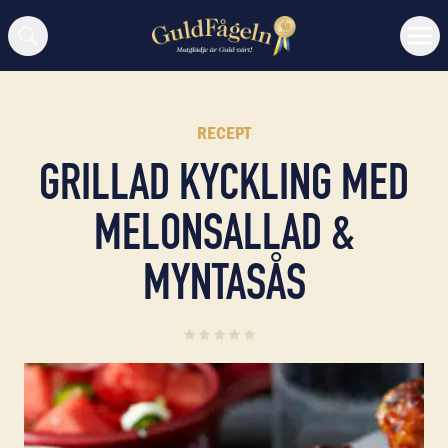
Sök
RECEPT
GRILLAD KYCKLING MED
MELONSALLAD &
MYNTASÅS
0
(
0
)