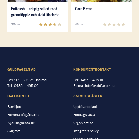
Läs mer om Fattoush – krispig sallad med granatäpple 
Läs mer om Corn Bread
Fattoush – krispig sallad med
Corn Bread
granatäpple och stekt libabröd
3.3
(
3
)
0
(
0
)
30min
40min
GULDFÅGELN AB
KONSUMENTKONTAKT
Box 969, 391 29 Kalmar
Tel:
0485 – 495 00
Tel.
0485 – 495 00
E-post:
info@guldfageln.se
HÅLLBARHET
OM GULDFÅGELN
Familjen
Uppförandekod
Hemma på gårdarna
Företagsfakta
Kycklingarnas liv
Organisation
(Kli)mat
Integritetspolicy
Svensk kyckling