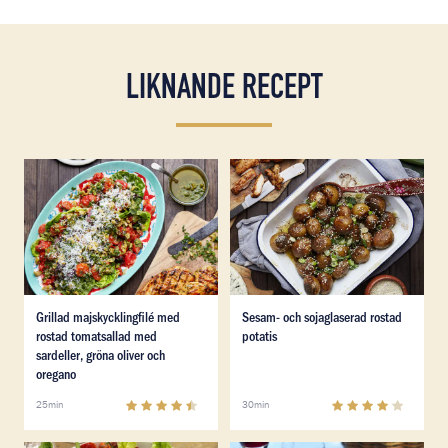
LIKNANDE RECEPT
Läs mer om Grillad majskycklingfilé med rostad tomatsa
Läs mer om Sesam- och soja
Läs mer om Grillad majskycklingfilé med rostad tomatsa
Läs mer om Sesam- och soja
Grillad majskycklingfilé med
Sesam- och sojaglaserad rostad
rostad tomatsallad med
potatis
sardeller, gröna oliver och
oregano
4.5
(
12
)
4
(
7
)
25min
30min