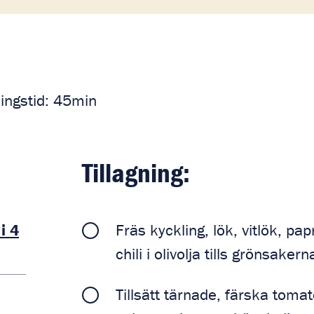
ningstid: 45min
Tillagning:
i 4
Fräs kyckling, lök, vitlök, p
chili i olivolja tills grönsaker
Tillsätt tärnade, färska tom