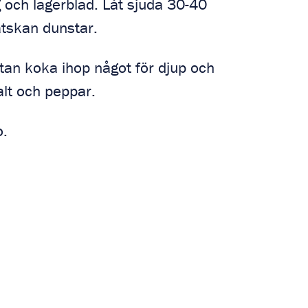
 och lagerblad. Låt sjuda 30-40
ätskan dunstar.
ytan koka ihop något för djup och
lt och peppar.
o.