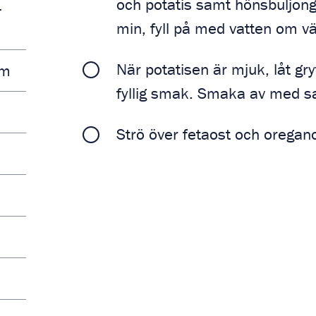
och potatis samt hönsbuljong
1
min, fyll på med vatten om v
När potatisen är mjuk, låt gr
cm
fyllig smak. Smaka av med sa
Strö över fetaost och oregan