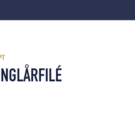
PT
NG­LÅRFILÉ