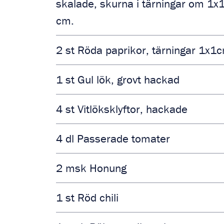
skalade, skurna i tärningar om 1x
cm.
2
st
Röda paprikor, tärningar 1x1
1
st
Gul lök, grovt hackad
4
st
Vitlöksklyftor, hackade
4
dl
Passerade tomater
2
msk
Honung
1
st
Röd chili