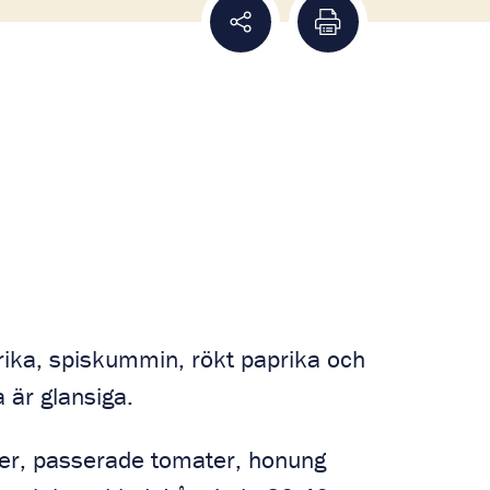
Dela recept
Skriv ut recept
aprika, spiskummin, rökt paprika och
na är glansiga.
ater, passerade tomater, honung