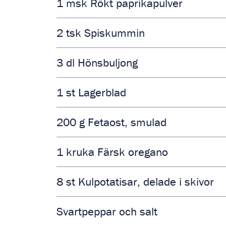
1
msk
Rökt paprikapulver
2
tsk
Spiskummin
3
dl
Hönsbuljong
1
st
Lagerblad
200
g
Fetaost, smulad
1
kruka
Färsk oregano
8
st
Kulpotatisar, delade i skivor
Svartpeppar och salt