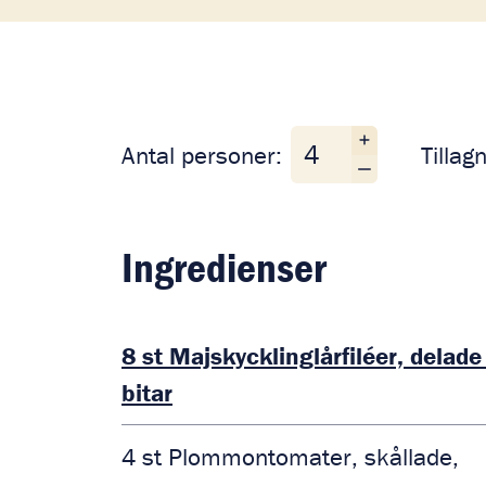
Antal personer
Antal personer:
Tillag
Ingredienser
8
st
Majskycklinglårfiléer, delade 
bitar
4
st
Plommontomater, skållade,