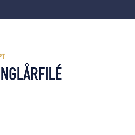
PT
NG­LÅRFILÉ