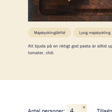
Majskycklinglårfilé
Lyxig majskyckling
Att bjuda på en riktigt god pasta är alltid 
tomater, chili.
Antal personer
Antal personer:
Tillag