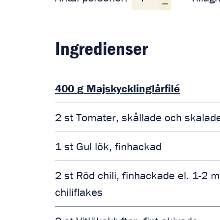
Ingredienser
400
g
Majskycklinglårfilé
2
st
Tomater, skållade och skalad
1
st
Gul lök, finhackad
2
st
Röd chili, finhackade el. 1-2 
chiliflakes