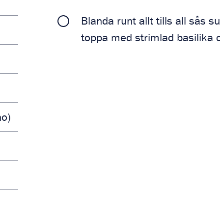
Blanda runt allt tills all sås 
toppa med strimlad basilika oc
no)