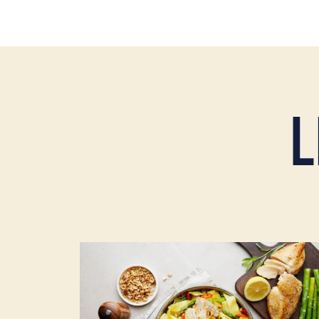
L
Läs mer om Citronmajskyckling, pasta med d