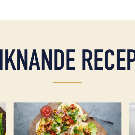
IKNANDE RECE
ragon- smörsås, grön sparris & rostade hasselnötter
Läs mer om Taco på stekt majskycklinglårfilé
Lä