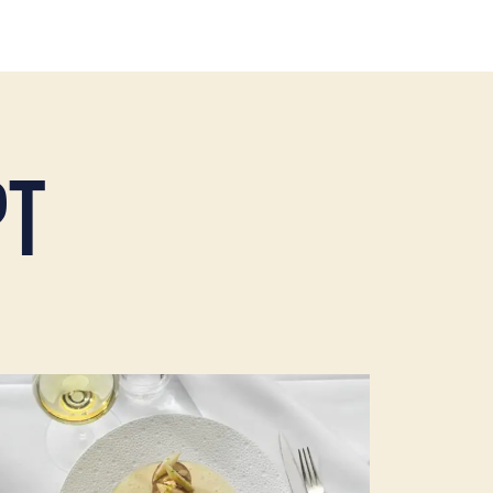
PT
s mer om Majskycklingbröst, vit sparris, Serranoskinka, ma