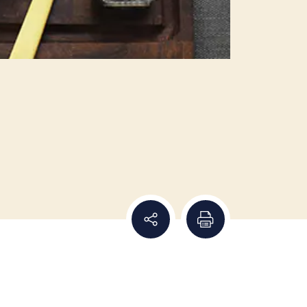
Dela recept
Skriv ut recept