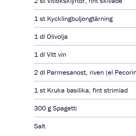
2
st
Vitlöksklyftor, fint skivade
1
st
Kycklingbuljongtärning
1
dl
Olivolja
1
dl
Vitt vin
2
dl
Parmesanost, riven (el Pecori
1
st
Kruka basilika, fint strimlad
300
g
Spagetti
Salt