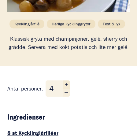
Kycklinglårfilé
Härliga kycklinggrytor
Fest & lyx
Klassisk gryta med champinjoner, gelé, sherry och
grädde. Servera med kokt potatis och lite mer gelé.
Antal personer
Antal personer:
Ingredienser
8
st
Kycklinglårfiléer