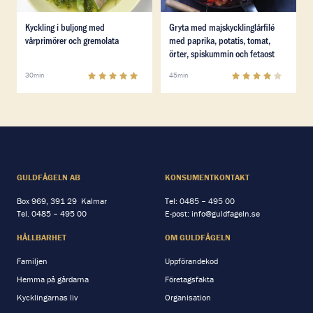
Läs mer om Kyckling i buljong med vårprimörer och gr
Läs mer om Gryta med majskyc
Kyckling i buljong med
Gryta med majskyckling­lårfilé
vårprimörer och gremolata
med paprika, potatis, tomat,
örter, spiskummin och fetaost
5
(
4
)
3.9
(
19
)
30min
45min
GULDFÅGELN AB
KONSUMENTKONTAKT
Box 969, 391 29 Kalmar
Tel:
0485 – 495 00
Tel.
0485 – 495 00
E-post:
info@guldfageln.se
HÅLLBARHET
OM GULDFÅGELN
Familjen
Uppförandekod
Hemma på gårdarna
Företagsfakta
Kycklingarnas liv
Organisation