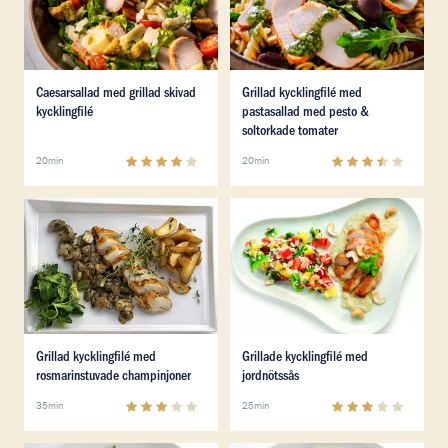
Läs mer om Caesarsallad med grillad skivad kycklingfil
Läs mer om Grillad kyckling
Caesarsallad med grillad skivad
Grillad kycklingfilé med
kycklingfilé
pastasallad med pesto &
soltorkade tomater
4.1
(
27
)
3.4
(
19
)
20min
20min
Läs mer om Grillad kycklingfilé med rosmarinstuvade 
Läs mer om Grillade kyckling
Läs mer om Grillad kycklingfilé med rosmarinstuvade 
Läs mer om Grillade kyckling
Grillad kycklingfilé med
Grillade kycklingfilé med
rosmarinstuvade champinjoner
jordnötssås
3
(
2
)
3.1
(
7
)
35min
25min