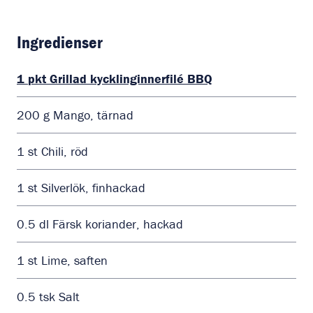
Ingredienser
1
pkt
Grillad kycklinginnerfilé BBQ
200
g
Mango, tärnad
1
st
Chili, röd
1
st
Silverlök, finhackad
0.5
dl
Färsk koriander, hackad
1
st
Lime, saften
0.5
tsk
Salt