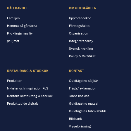
HÅLLBARHET
OM GULDFÅGELN
Familjen
Uppförandekod
Hemma på gårdarna
Företagsfakta
Kycklingarnas liv
Organisation
(Kli)mat
Integritetspolicy
Svensk kyckling
Policy & Certifikat
RESTAURANG & STORKÖK
KONTAKT
Produkter
Guldfågelns säljkår
Nyheter och inspiration RoS
Fråga/reklamation
Kontakt Restaurang & Storkök
Jobba hos oss
Produktguide digitalt
Guldfågelns matsal
Guldfågelns fabriksbutik
Bildbank
Visselblåsning