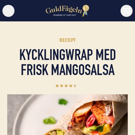
Sök
RECEPT
KYCKLINGWRAP MED
FRISK MANGOSALSA
4.4
(
19
)