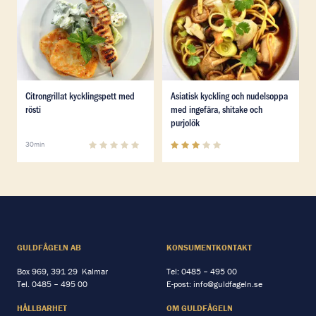
Läs mer om Citrongrillat kycklingspett med rösti
Läs mer om Asiatisk kycklin
Citrongrillat kycklingspett med
Asiatisk kyckling och nudelsoppa
rösti
med ingefära, shitake och
purjolök
0
(
0
)
3.1
(
12
)
30min
GULDFÅGELN AB
KONSUMENTKONTAKT
Box 969, 391 29 Kalmar
Tel:
0485 – 495 00
Tel.
0485 – 495 00
E-post:
info@guldfageln.se
HÅLLBARHET
OM GULDFÅGELN