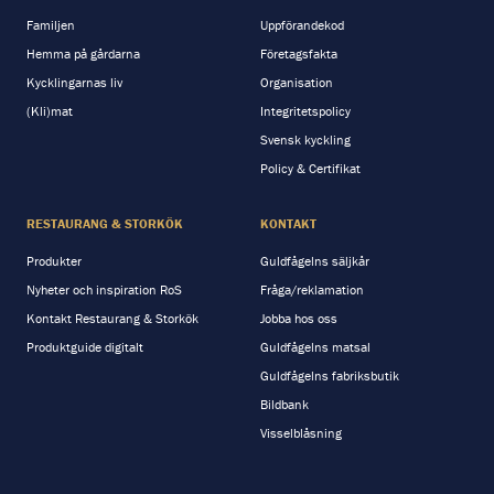
Familjen
Uppförandekod
Hemma på gårdarna
Företagsfakta
Kycklingarnas liv
Organisation
(Kli)mat
Integritetspolicy
Svensk kyckling
Policy & Certifikat
RESTAURANG & STORKÖK
KONTAKT
Produkter
Guldfågelns säljkår
Nyheter och inspiration RoS
Fråga/reklamation
Kontakt Restaurang & Storkök
Jobba hos oss
Produktguide digitalt
Guldfågelns matsal
Guldfågelns fabriksbutik
Bildbank
Visselblåsning