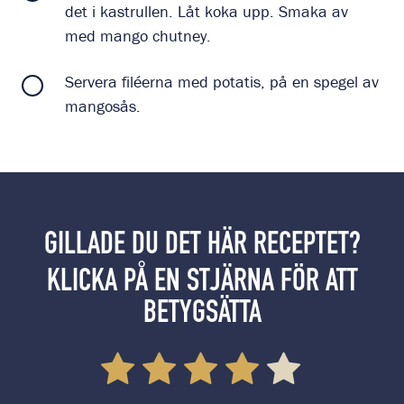
det i kastrullen. Låt koka upp. Smaka av
med mango chutney.
Servera filéerna med potatis, på en spegel av
mangosås.
GILLADE DU DET HÄR RECEPTET?
KLICKA PÅ EN STJÄRNA FÖR ATT
BETYGSÄTTA