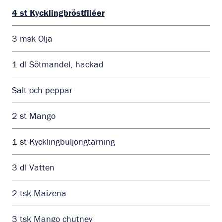
4
st
Kycklingbröstfiléer
3
msk
Olja
1
dl
Sötmandel, hackad
Salt och peppar
2
st
Mango
1
st
Kycklingbuljongtärning
3
dl
Vatten
2
tsk
Maizena
3
tsk
Mango chutney