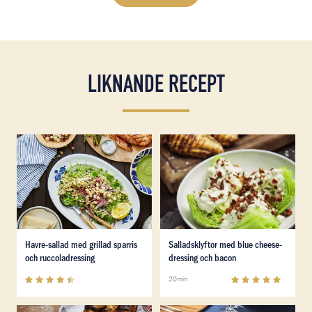
LIKNANDE RECEPT
Läs mer om Havre-sallad med grillad sparris och rucco
Läs mer om Salladsklyftor m
Läs mer om Havre-sallad med grillad sparris och rucco
Läs mer om Salladsklyftor m
Havre-sallad med grillad sparris
Salladsklyftor med blue cheese-
och ruccoladressing
dressing och bacon
4.5
(
2
)
5
(
1
)
20min