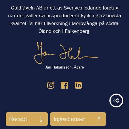
Guldfågeln AB är ett av Sveriges ledande företag
när det gäller svenskproducerad kyckling av högsta
kvalitet. Vi har tillverkning i Mörbylånga på södra
Öland och i Falkenberg.
Jan Håkansson, Ägare
Dela 
-----------------------------------------------------------------------------------------
Recept
Ingredienser
----- Tracking Code: Standard (Asynchronous) --------------------
--------------------------------------------------------------------------