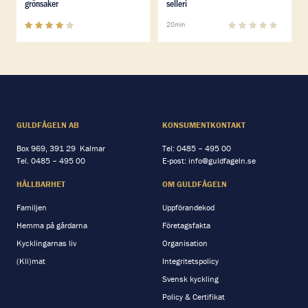
grönsaker
selleri
4
(
1
)
0
(
0
)
20min
GULDFÅGELN AB
KONSUMENTKONTAKT
Box 969, 391 29 Kalmar
Tel:
0485 – 495 00
Tel.
0485 – 495 00
E-post:
info@guldfageln.se
HÅLLBARHET
OM GULDFÅGELN
Familjen
Uppförandekod
Hemma på gårdarna
Företagsfakta
Kycklingarnas liv
Organisation
(Kli)mat
Integritetspolicy
Svensk kyckling
Policy & Certifikat