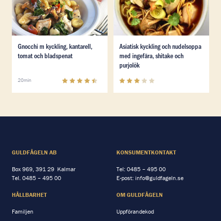
Läs mer om Gnocchi m kyckling, kantarell, tomat och 
Läs mer om Asiatisk kycklin
Gnocchi m kyckling, kantarell,
Asiatisk kyckling och nudelsoppa
tomat och bladspenat
med ingefära, shitake och
purjolök
4.3
(
7
)
3.1
(
12
)
20min
GULDFÅGELN AB
KONSUMENTKONTAKT
Box 969, 391 29 Kalmar
Tel:
0485 – 495 00
Tel.
0485 – 495 00
E-post:
info@guldfageln.se
HÅLLBARHET
OM GULDFÅGELN
Familjen
Uppförandekod