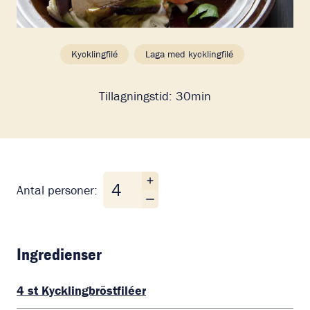
Kycklingfilé
Laga med kycklingfilé
Tillagningstid:
30min
Antal personer
Antal personer:
Ingredienser
4
st
Kycklingbröstfiléer