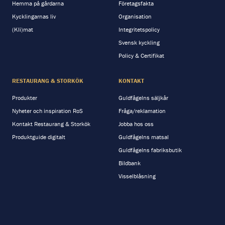
Hemma på gårdarna
Företagsfakta
Kycklingarnas liv
Organisation
(Kli)mat
Integritetspolicy
Svensk kyckling
Policy & Certifikat
RESTAURANG & STORKÖK
KONTAKT
Produkter
Guldfågelns säljkår
Nyheter och inspiration RoS
Fråga/reklamation
Kontakt Restaurang & Storkök
Jobba hos oss
Produktguide digitalt
Guldfågelns matsal
Guldfågelns fabriksbutik
Bildbank
Visselblåsning