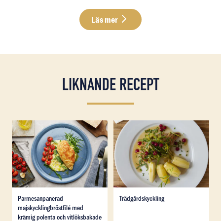
Läs mer
LIKNANDE RECEPT
Läs mer om Parmesanpanerad majskycklingbröstfilé me
Läs mer om Trädgårdskyckli
Läs mer om Parmesanpanerad majskycklingbröstfilé me
Läs mer om Trädgårdskyckli
Parmesanpanerad
Trädgårdskyckling
majskycklingbröstfilé med
krämig polenta och vitlöksbakade