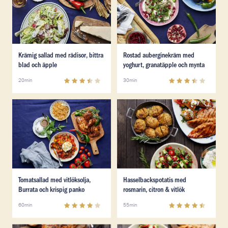
Läs mer om Krämig sallad med rädisor, bittra blad och
Läs mer om Rostad aubergi
Krämig sallad med rädisor, bittra
Rostad auberginekräm med
blad och äpple
yoghurt, granatäpple och mynta
3.5
(
4
)
3.5
(
2
)
20min
30min
Läs mer om Tomatsallad med vitlöksolja, Burrata och k
Läs mer om Hasselbackspotat
Läs mer om Tomatsallad med vitlöksolja, Burrata och k
Läs mer om Hasselbackspotat
Tomatsallad med vitlöksolja,
Hasselbackspotatis med
Burrata och krispig panko
rosmarin, citron & vitlök
4
(
24
)
4.3
(
64
)
60min
55min