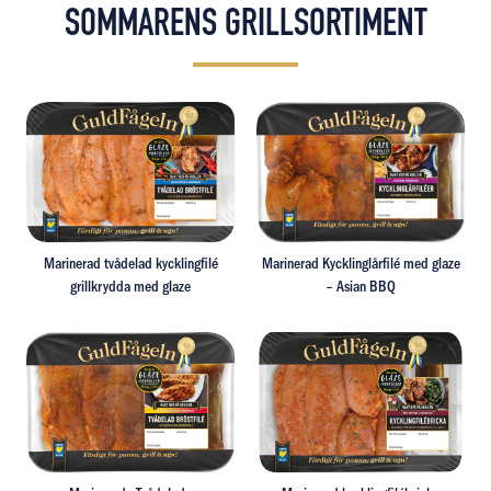
SOMMARENS GRILLSORTIMENT
Marinerad tvådelad kycklingfilé
Läs mer om Marinerad tvådelad kycklingfil
Marinerad Kycklinglårfilé med glaze
Läs mer om Mar
Läs mer om Marinerad tvådelad kycklingfilé grillkryd
Läs mer om Marin
grillkrydda med glaze
– Asian BBQ