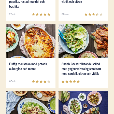
paprika, rostad mandel och
vitlök och citron
basilika
5
(
2
)
3.7
(
7
)
20min
30min
Läs mer om Fluffig moussaka med potatis, aubergine 
Läs mer om Snabb Caesar-fli
Läs mer om Fluffig moussaka med potatis, aubergine 
Läs mer om Snabb Caesar-fli
Fluffig moussaka med potatis,
Snabb Caesar-flirtande sallad
aubergine och tomat
med yoghurtdressing smaksatt
med sardell, citron och vitlök
3.9
(
14
)
4.9
(
11
)
60min
Läs mer om Havre-sallad med grillad sparris och rucco
Läs mer om Grillad sparris i 