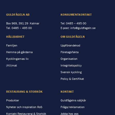
GULDFÅGELN AB
KONSUMENTKONTAKT
Box 969, 391 29 Kalmar
Tel:
0485 – 495 00
Tel.
0485 – 495 00
E-post:
info@guldfageln.se
HÅLLBARHET
OM GULDFÅGELN
Familjen
Uppförandekod
Hemma på gårdarna
Företagsfakta
Kycklingarnas liv
Organisation
(Kli)mat
Integritetspolicy
Svensk kyckling
Policy & Certifikat
RESTAURANG & STORKÖK
KONTAKT
Produkter
Guldfågelns säljkår
Nyheter och inspiration RoS
Fråga/reklamation
Kontakt Restaurang & Storkök
Jobba hos oss