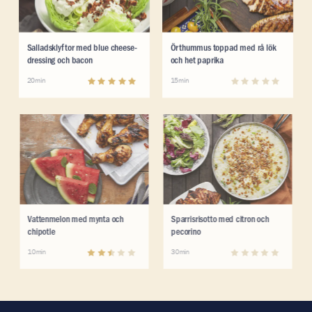
Läs mer om Salladsklyftor med blue cheese-dressing oc
Läs mer om Örthummus toppa
Salladsklyftor med blue cheese-
Örthummus toppad med rå lök
dressing och bacon
och het paprika
5
(
1
)
0
(
0
)
20min
15min
Läs mer om Vattenmelon med mynta och chipotle
Läs mer om Sparrisrisotto me
Läs mer om Vattenmelon med mynta och chipotle
Läs mer om Sparrisrisotto me
Vattenmelon med mynta och
Sparrisrisotto med citron och
chipotle
pecorino
2.3
(
3
)
0
(
0
)
10min
30min